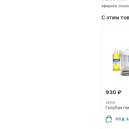
эфирное сосно
С этим то
930 ₽
VEDA
ПОД З