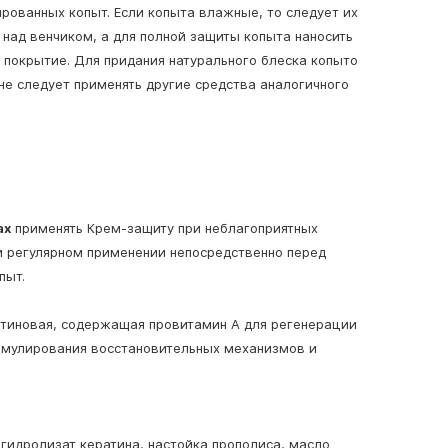
ованных копыт. Если копыта влажные, то следует их
 над венчиком, а для полной защиты копыта наносить
е покрытие. Для придания натурального блеска копыто
не следует применять другие средства аналогичного
ах
применять Крем-защиту при неблагоприятных
и регулярном применении непосредственно перед
пыт.
отиновая, содержащая провитамин А для регенерации
тимулирования восстановительных механизмов и
 гидролизат кератина, настойка прополиса, масло