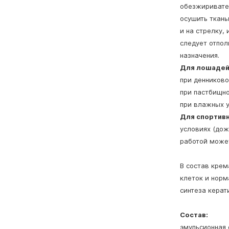
обезжиривател
осушить ткань
и на стрелку,
следует отпол
назначения.
Для лошадей 
при денниково
при пастбищно
при влажных у
Для спортив
условиях (дож
работой может
В состав кре
клеток и норм
синтеза керат
Состав:
эмульсионная 