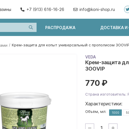
азины
+7 (913) 616-16-26
info@koni-shop.ru
РАСПРОДАЖА
ДОСТАВКА И
/
Крем-защита для копыт универсальный с прополисом ЗООVI
тами
VEDA
Крем-защита дл
ЗООVIP
770 ₽
Страна изготовитель: 
Характеристики:
Объём, мл:
1000
5