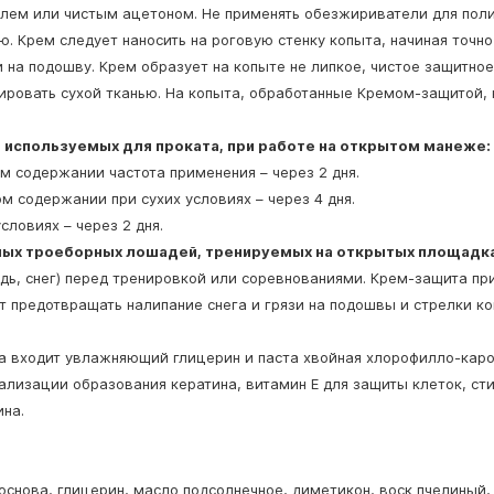
ем или чистым ацетоном. Не применять обезжириватели для полир
ю. Крем следует наносить на роговую стенку копыта, начиная точно
 и на подошву. Крем образует на копыте не липкое, чистое защитно
ировать сухой тканью. На копыта, обработанные Кремом-защитой, 
используемых для проката, при работе на открытом манеже:
м содержании частота применения – через 2 дня.
м содержании при сухих условиях – через 4 дня.
словиях – через 2 дня.
ных троеборных лошадей, тренируемых на открытых площадк
дь, снег) перед тренировкой или соревнованиями. Крем-защита пр
 предотвращать налипание снега и грязи на подошвы и стрелки ко
ма входит увлажняющий глицерин и паста хвойная хлорофилло-кар
ализации образования кератина, витамин Е для защиты клеток, с
ина.
основа, глицерин, масло подсолнечное, диметикон, воск пчелиный,