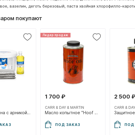
вое, вазелин, деготь березовый, паста хвойная хлорофилло-кароти
варом покупают
Лидер продаж
1 700 ₽
2 500 
CARR & DAY & MARTIN
CARR & DAY
Голубая глина с арникой и бишофитом ЗООVIP, 1500 г + 1000 мл
Масло копытное "Hoof Oil", 500 мл
АКАЗ
ПОД ЗАКАЗ
ПОД