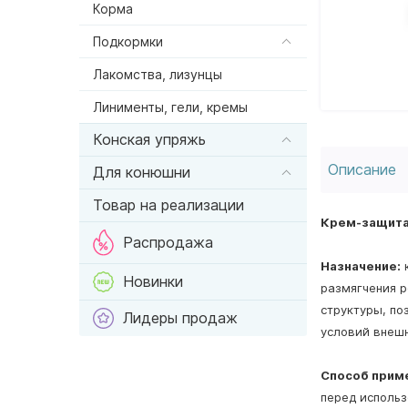
Корма
Подкормки
Лакомства, лизунцы
Линименты, гели, кремы
Конская упряжь
Описание
Для конюшни
Товар на реализации
Крем-защита
Распродажа
Назначение:
к
Новинки
размягчения р
структуры, по
Лидеры продаж
условий внешн
Способ прим
перед использ