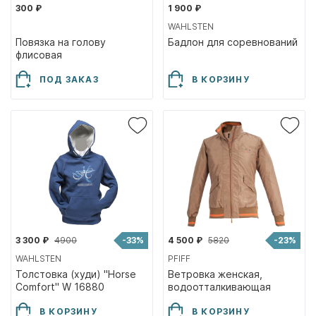
300 ₽
1 900 ₽
WAHLSTEN
Повязка на голову
Бадлон для соревнований
флисовая
ПОД ЗАКАЗ
В КОРЗИНУ
3 300 ₽
4900
-33%
4 500 ₽
5820
-23%
WAHLSTEN
PFIFF
Толстовка (худи) "Horse
Ветровка женская,
Comfort" W 16880
водоотталкивающая
101957
В КОРЗИНУ
В КОРЗИНУ