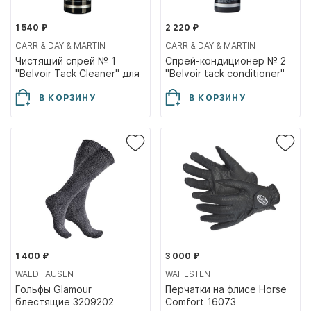
1 540 ₽
2 220 ₽
CARR & DAY & MARTIN
CARR & DAY & MARTIN
Чистящий спрей № 1
Спрей-кондиционер № 2
"Belvoir Tack Cleaner" для
"Belvoir tack conditioner"
амуниции, 500мл
для амуниции с
В КОРЗИНУ
В КОРЗИНУ
глицерином, 500мл
1 400 ₽
3 000 ₽
WALDHAUSEN
WAHLSTEN
Гольфы Glamour
Перчатки на флисе Horse
блестящие 3209202
Comfort 16073