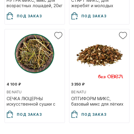
НУТРА МИКС, микс для
СТАРТ МИКС, для
возрастных лошадей, 20кг
жеребят и молодых
лошадей, 20кг
ПОД ЗАКАЗ
ПОД ЗАКАЗ
4 100 ₽
3 350 ₽
BE:NATU
BE:NATU
СЕЧКА ЛЮЦЕРНЫ
ОПТИФОРМ МИКС,
искусственной сушки с
базовый микс для лёгких
маслом, 15кг
нагрузок, 20кг
ПОД ЗАКАЗ
ПОД ЗАКАЗ