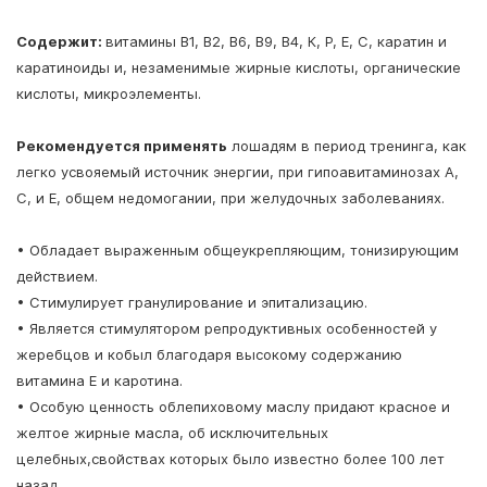
Содержит:
витамины В1, В2, В6, В9, В4, К, Р, Е, С, каратин и
каратиноиды и, незаменимые жирные кислоты, органические
кислоты, микроэлементы.
Рекомендуется применять
лошадям в период тренинга, как
легко усвояемый источник энергии, при гипоавитаминозах А,
С, и Е, общем недомогании, при желудочных заболеваниях.
• Обладает выраженным общеукрепляющим, тонизирующим
действием.
• Стимулирует гранулирование и эпитализацию.
• Является стимулятором репродуктивных особенностей у
жеребцов и кобыл благодаря высокому содержанию
витамина Е и каротина.
• Особую ценность облепиховому маслу придают красное и
желтое жирные масла, об исключительных
целебных,свойствах которых было известно более 100 лет
назад.