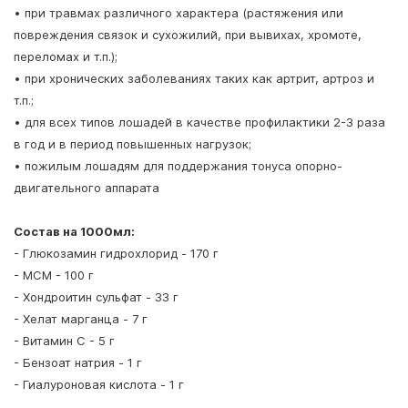
• при травмах различного характера (растяжения или
повреждения связок и сухожилий, при вывихах, хромоте,
переломах и т.п.);
• при хронических заболеваниях таких как артрит, артроз и
т.п.;
• для всех типов лошадей в качестве профилактики 2-3 раза
в год и в период повышенных нагрузок;
• пожилым лошадям для поддержания тонуса опорно-
двигательного аппарата
Состав на 1000мл:
- Глюкозамин гидрохлорид - 170 г
- МСМ - 100 г
- Хондроитин сульфат - 33 г
- Хелат марганца - 7 г
- Витамин С - 5 г
- Бензоат натрия - 1 г
- Гиалуроновая кислота - 1 г