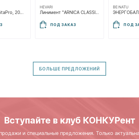
HEVARI
BE:NATU
ЭКВИБАЗА HD VitaPro, 2000г
Линимент "ARNICA CLASSIC", согревающий 40109, 1000мл
З
ПОД ЗАКАЗ
ПОД З
БОЛЬШЕ ПРЕДЛОЖЕНИЙ
Вступайте в клуб КОНКУРент
продажи и специальные предложения. Только актуальн