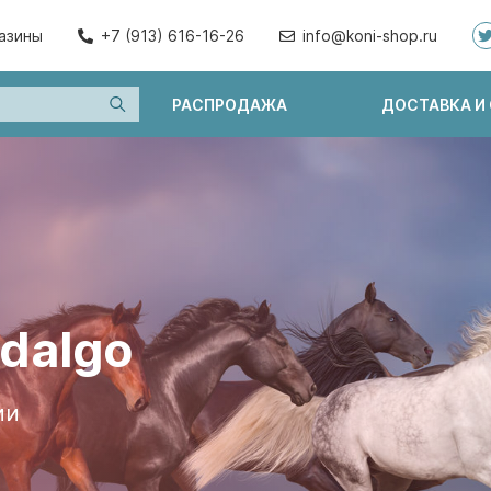
азины
+7 (913) 616-16-26
info@koni-shop.ru
РАСПРОДАЖА
ДОСТАВКА И
idalgo
ии