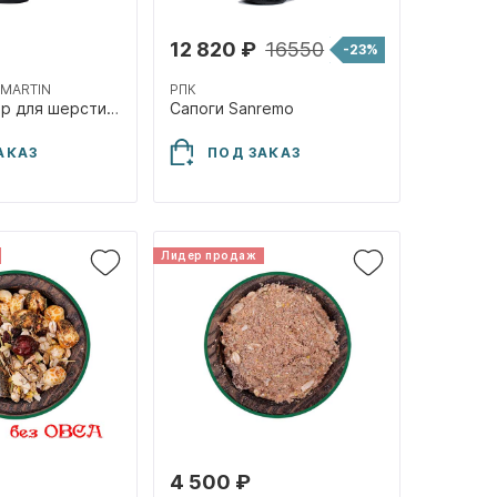
12 820 ₽
16550
-23%
 MARTIN
РПК
Кондиционер для шерсти "Coat Shine", 500мл
Сапоги Sanremo
АКАЗ
ПОД ЗАКАЗ
Лидер продаж
4 500 ₽