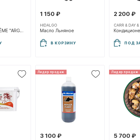
1 150 ₽
2 200 ₽
HIDALGO
CARR & DAY &
Гольфы EQUITHÈME "ARGYLE" 98639
Масло Льняное
У
В КОРЗИНУ
ПОД З
Лидер продаж
Лидер продаж
3 100 ₽
5 700 ₽