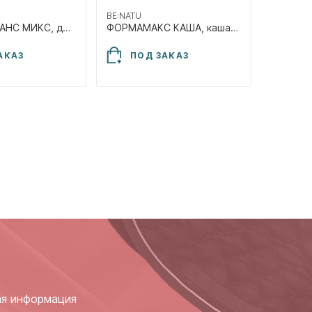
BE:NATU
ЭНЕРГОБАЛАНС МИКС, для лошадей в тренинге, 20кг
ФОРМАМАКС КАША, каша для набора кондиций, 20кг
АКАЗ
ПОД ЗАКАЗ
ая информация